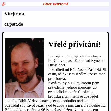
Peter soukromě
Vítejte na
cs.pstt.de
Vřelé přivítání!
Jmenuji se Petr, žiji v Německu, v
Porýní, v oblasti Kolín nad Rýnem a
Düsseldorf.
Jako dítěti mi Bůh čas od času zkřížil
cestu, nějak jsem si všiml, že ke mně
promlouvá.
Když mi bylo 15 let, chodil jsem
pravidelně, jednou měsíčně, do
evangelického křesťanského
kroužku a tam jsem se dozvěděl
hodně o Bibli. V devatenácti jsem z osobního rozhodnutí
odevzdal svůj život Ježíši a od té doby s ním žiji a pravidelně čtu
Bibli. od konce března 96 jsem šťastně ženatý a jsem otcem