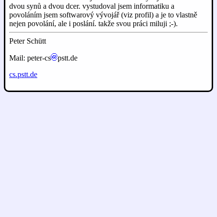
dvou synů a dvou dcer. vystudoval jsem informatiku a
povoláním jsem softwarový vývojář (viz profil) a je to vlastně
nejen povolání, ale i poslání. takže svou práci miluji ;-).
Peter Schütt
Mail: peter-cs
pstt.de
cs.pstt.de