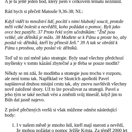
A je tu ještě jeden bod, který jsem v celkovém tématu nezmínil.
Rád bych si přečetl Matouše 9,36-38; NL:
Když viděl to množství lidí, pocítil s nimi hluboký soucit, protože
měli velké bolesti a nevěděli, koho požádat o pomoc. Byli jako
ovce bez pastýře. 37 Proto řekl svým učedníkům: "Žně jsou
veliké, ale dělníků je málo. 38 Modlete se k Pánu a proste ho, aby
poslal víc dělníků, kteří by přinesli žeň." 39 A tak se obrátil k
Pánu s prosbou, aby poslal víc dělníků.
Teď už to zní méně jako strategie. Byly snad všechny předchozí
myšlenky v tomto kázání zbytečné a je třeba se pouze modlit?
Někdy se mi zdá, že modlitba a strategie jsou trochu v rozporu,
ale není tomu tak. Například ve Skutcích apoštolů Pavel
naplánoval druhou misijní cestu tak, aby znovu navštívili všechny
nově založené sbory. Už to lze považovat za strategii. Pavel a
jeho tým se také nechali vést a změnili svůj itinerář, když jim to
Bůh dal jasně najevo.
Z právě přečtených veršů si však můžeme odnést následující
body:
I v našem městě je mnoho lidí, kteří mají starosti a nevědí,
že mohou požádat o pomoc Ježíše Krista. Za téměř 2000 let