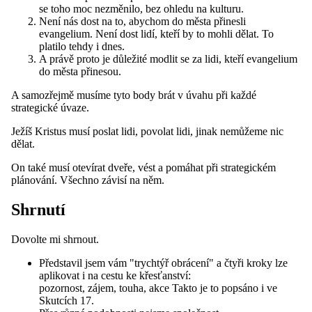
se toho moc nezměnilo, bez ohledu na kulturu.
Není nás dost na to, abychom do města přinesli
evangelium. Není dost lidí, kteří by to mohli dělat. To
platilo tehdy i dnes.
A právě proto je důležité modlit se za lidi, kteří evangelium
do města přinesou.
A samozřejmě musíme tyto body brát v úvahu při každé
strategické úvaze.
Ježíš Kristus musí poslat lidi, povolat lidi, jinak nemůžeme nic
dělat.
On také musí otevírat dveře, vést a pomáhat při strategickém
plánování. Všechno závisí na něm.
Shrnutí
Dovolte mi shrnout.
Představil jsem vám "trychtýř obrácení" a čtyři kroky lze
aplikovat i na cestu ke křesťanství:
pozornost, zájem, touha, akce Takto je to popsáno i ve
Skutcích 17.