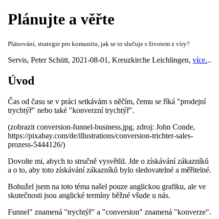
Plánujte a věřte
Plánování, strategie pro komunitu, jak se to slučuje s životem z víry?
Servis
,
Peter Schütt
,
2021-08-01
,
Kreuzkirche Leichlingen
,
více.
..
Úvod
Čas od času se v práci setkávám s něčím, čemu se říká "prodejní
trychtýř" nebo také "konverzní trychtýř".
(zobrazit conversion-funnel-business.jpg, zdroj: John Conde,
https://pixabay.com/de/illustrations/conversion-trichter-sales-
prozess-5444126/)
Dovolte mi, abych to stručně vysvětlil. Jde o získávání zákazníků
a o to, aby toto získávání zákazníků bylo sledovatelné a měřitelné.
Bohužel jsem na toto téma našel pouze anglickou grafiku, ale ve
skutečnosti jsou anglické termíny běžné všude u nás.
Funnel" znamená "trychtýř" a "conversion" znamená "konverze".