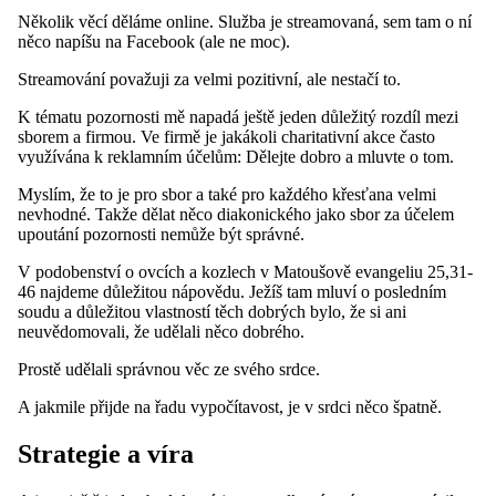
Několik věcí děláme online. Služba je streamovaná, sem tam o ní
něco napíšu na Facebook (ale ne moc).
Streamování považuji za velmi pozitivní, ale nestačí to.
K tématu pozornosti mě napadá ještě jeden důležitý rozdíl mezi
sborem a firmou. Ve firmě je jakákoli charitativní akce často
využívána k reklamním účelům: Dělejte dobro a mluvte o tom.
Myslím, že to je pro sbor a také pro každého křesťana velmi
nevhodné. Takže dělat něco diakonického jako sbor za účelem
upoutání pozornosti nemůže být správné.
V podobenství o ovcích a kozlech v Matoušově evangeliu 25,31-
46 najdeme důležitou nápovědu. Ježíš tam mluví o posledním
soudu a důležitou vlastností těch dobrých bylo, že si ani
neuvědomovali, že udělali něco dobrého.
Prostě udělali správnou věc ze svého srdce.
A jakmile přijde na řadu vypočítavost, je v srdci něco špatně.
Strategie a víra