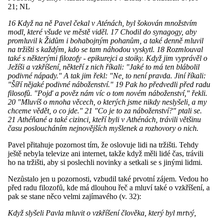
21; NL
16 Když na ně Pavel čekal v Aténách, byl šokován množstvím
modl, které všude ve městě viděl. 17 Chodil do synagogy, aby
promluvil k Židům i bohabojným pohanům, a také denně mluvil
na tržišti s každým, kdo se tam náhodou vyskytl. 18 Rozmlouval
také s některými filozofy - epikurejci a stoiky. Když jim vyprávěl o
Ježíši a vzkříšení, někteří z nich říkali: "Jaké to má ten blábolil
podivné nápady." A tak jim řekl: "Ne, to není pravda. Jiní říkali:
"Šíří nějaké podivné náboženství." 19 Pak ho předvedli před radu
filosofů. "Pojď a pověz nám víc o tom novém náboženství," řekli.
20 "Mluvíš o mnoha věcech, o kterých jsme nikdy neslyšeli, a my
chceme vědět, o co jde." 21 "Co je to za náboženství?" ptali se.
21 Athéňané a také cizinci, kteří byli v Athénách, trávili většinu
času posloucháním nejnovějších myšlenek a rozhovory o nich.
Pavel přitahuje pozornost tím, že oslovuje lidi na tržišti. Tehdy
ještě nebyla televize ani internet, takže když měli lidé čas, trávili
ho na tržišti, aby si poslechli novinky a setkali se s jinými lidmi.
Nezůstalo jen u pozornosti, vzbudil také prvotní zájem. Vedou ho
před radu filozofů, kde má dlouhou řeč a mluví také o vzkříšení, a
pak se stane něco velmi zajímavého (v. 32):
Když slyšeli Pavla mluvit o vzkříšení člověka, který byl mrtvý,