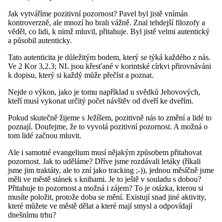
Jak vytváříme pozitivní pozornost? Pavel byl jistě vnímán
kontroverzně, ale mnozí ho brali vážně. Znal tehdejší filozofy a
věděl, co lidi, k nimž mluvil, přitahuje. Byl jistě velmi autentický
a působil autenticky.
Tato autenticita je důležitým bodem, který se týká každého z nás.
Ve 2 Kor 3,2.3; NL jsou křesťané v korintské církvi přirovnáváni
k dopisu, který si každý může přečíst a poznat.
Nejde o výkon, jako je tomu například u svědků Jehovových,
kteří musí vykonat určitý počet návštěv od dveří ke dveřím.
Pokud skutečně žijeme s Ježíšem, pozitivně nás to změní a lidé to
poznají. Doufejme, že to vyvolá pozitivní pozornost. A možná o
tom lidé začnou mluvit.
Ale i samotné evangelium musí nějakým způsobem přitahovat
pozornost. Jak to uděláme? Dříve jsme rozdávali letáky (říkali
jsme jim traktáty, ale to zní jako tracking ;-)), jednou měsíčně jsme
měli ve městě stánek s knihami. Je to ještě v souladu s dobou?
Přitahuje to pozornost a možná i zájem? To je otázka, kterou si
musíte položit, protože doba se mění. Existují snad jiné aktivity,
které můžete ve městě dělat a které mají smysl a odpovídají
dnešnímu trhu?