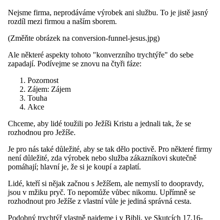
Nejsme firma, neprodáváme výrobek ani službu. To je jistě jasný
rozdíl mezi firmou a naším sborem.
(Změňte obrázek na conversion-funnel-jesus.jpg)
Ale některé aspekty tohoto "konverzního trychtýře" do sebe
zapadají. Podívejme se znovu na čtyři fáze:
Pozornost
Zájem: Zájem
Touha
Akce
Chceme, aby lidé toužili po Ježíši Kristu a jednali tak, že se
rozhodnou pro Ježíše.
Je pro nás také důležité, aby se tak dělo poctivě. Pro některé firmy
není důležité, zda výrobek nebo služba zákazníkovi skutečně
pomáhají; hlavní je, že si je koupí a zaplatí.
Lidé, kteří si nějak začnou s Ježíšem, ale nemyslí to doopravdy,
jsou v mžiku pryč. To nepomůže vůbec nikomu. Upřímně se
rozhodnout pro Ježíše z vlastní vůle je jediná správná cesta.
Podobný trychtýř vlastně najdeme i v Bibli, ve Skutcích 17,16-