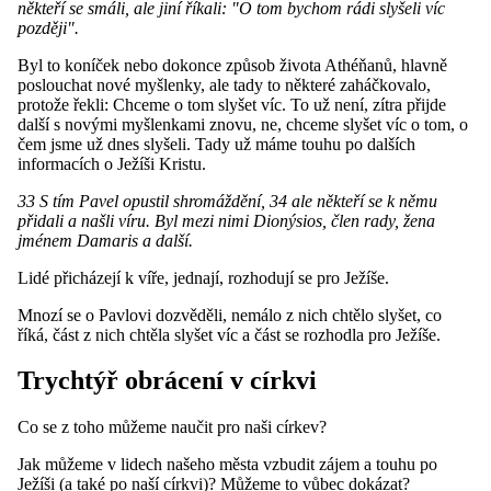
někteří se smáli, ale jiní říkali: "O tom bychom rádi slyšeli víc
později".
Byl to koníček nebo dokonce způsob života Athéňanů, hlavně
poslouchat nové myšlenky, ale tady to některé zaháčkovalo,
protože řekli: Chceme o tom slyšet víc. To už není, zítra přijde
další s novými myšlenkami znovu, ne, chceme slyšet víc o tom, o
čem jsme už dnes slyšeli. Tady už máme touhu po dalších
informacích o Ježíši Kristu.
33 S tím Pavel opustil shromáždění, 34 ale někteří se k němu
přidali a našli víru. Byl mezi nimi Dionýsios, člen rady, žena
jménem Damaris a další.
Lidé přicházejí k víře, jednají, rozhodují se pro Ježíše.
Mnozí se o Pavlovi dozvěděli, nemálo z nich chtělo slyšet, co
říká, část z nich chtěla slyšet víc a část se rozhodla pro Ježíše.
Trychtýř obrácení v církvi
Co se z toho můžeme naučit pro naši církev?
Jak můžeme v lidech našeho města vzbudit zájem a touhu po
Ježíši (a také po naší církvi)? Můžeme to vůbec dokázat?