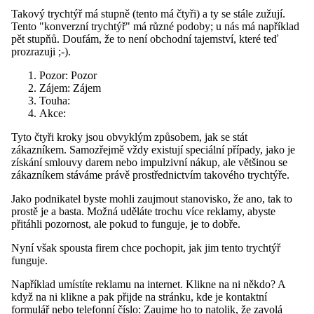
Takový trychtýř má stupně (tento má čtyři) a ty se stále zužují.
Tento "konverzní trychtýř" má různé podoby; u nás má například
pět stupňů. Doufám, že to není obchodní tajemství, které teď
prozrazuji ;-).
Pozor: Pozor
Zájem: Zájem
Touha:
Akce:
Tyto čtyři kroky jsou obvyklým způsobem, jak se stát
zákazníkem. Samozřejmě vždy existují speciální případy, jako je
získání smlouvy darem nebo impulzivní nákup, ale většinou se
zákazníkem stáváme právě prostřednictvím takového trychtýře.
Jako podnikatel byste mohli zaujmout stanovisko, že ano, tak to
prostě je a basta. Možná uděláte trochu více reklamy, abyste
přitáhli pozornost, ale pokud to funguje, je to dobře.
Nyní však spousta firem chce pochopit, jak jim tento trychtýř
funguje.
Například umístíte reklamu na internet. Klikne na ni někdo? A
když na ni klikne a pak přijde na stránku, kde je kontaktní
formulář nebo telefonní číslo: Zaujme ho to natolik, že zavolá