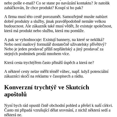
nebo pošle e-mail? Co se stane po navázání kontaktu? Je natolik
zaháčkován, že chce produkt? Koupí si ho pak?
A firma musí této cestě porozumět. Samozřejmě musíte nabízet
dobré produkty a služby, jinak pravděpodobně nemáte velkou
budoucnost. Ale zákazník také musí vědět, že existuje společnost,
která má produkt nebo službu, která mu pomůže.
A pak se vyhodnocuje: Existují bannery, na které se nekliká?
Nebo není mailový formulář dostatečně uživatelsky přívětivý?
Nebo je jeden prodavač příliš nepřátelský a jiný prodavač za
stejných podmínek prodá mnohem více.
Která cesta trychtýřem často přináší úspěch a která ne?
A některé cesty nelze měřit téměř vůbec, např. když potenciální
zákazníci skočí na reklamu v časopisech a rádiu.
Konverzní trychtýř ve Skutcích
apoštolů
Nyní bych rád opustil čistě obchodní pohled a přešel k naší církvi.
Často mi připadá vzrušující dělat srovnání, z nichž některá sedí a
některá ne.