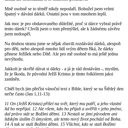
Mně osobně se to téměř nikdy nepodaří. Bohužel jsem velmi
špatný v dávání dárků. Ostatní jsou v tom mnohem lepší.
Jak moc je pro obdarovaného důležité, proč si dárce vybral právě
tento dárek? Chvíli jsem o tom přemýšlel, ale k žádnému závěru
jsem nedospěl.
Na druhou stranu jsme se nějak zbavili rozdávání dárků, alespoň
pro děti, nebo alespoň mnoho lidí svým dětem říká, že dárky
přinese Ježíšek nebo Dítě. Ale pro mě osobně to má ještě jednu
nevýhodu.
Jakkoli je skvělé dávat si dárky - a já je rád dostávám -, myslím,
že je škoda, že původní Ježíš Kristus je tímto folklórem jaksi
zastíněn.
Chtěl bych jim přečíst vánoční text z Bible, který se na Štědrý den
nečte často (Jan 1,11-13):
11 On (Ježíš Kristus) přišel na svět, který mu patří, a jeho vlastní
lid ho nepřijal. 12 Ale všem, kdo ho přijali a uvěřili v jeho jméno,
dal právo stát se Božími dětmi. 13 Nestali se jimi původem ani
lidským úsilím či úmyslem, ale tento nový život pochází od Boha.
14 A tak se stali Božími dětmi. 15 Všichni, kdo se stali Božími