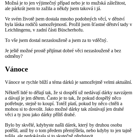
Možná je to jen výjimečný případ nebo je to mužská záležitost,
ale párkrát jsem to zažila a někdy jsem taková i já.
Ve svém životě jsem dostala mnoho podobných věcí, v dětství
byla láska rodičů samozřejmostí. Prožil jsem šťastné dětství tady v
Leichlingenu, v zadní části Büscherhofu.
To vše jsem dostal nezaslouženě a jsem za to vděčný.
Je ještě možné prostě přijímat dobré věci nezaslouženě a bez
odměny?
Vánoce
Vánoce se rychle blíží a téma dárků je samozřejmě velmi aktuální.
Někteří lidé to dělají tak, že si dospělí už nedávají dárky navzájem
a dávají je jen dětem. Často je to tak, že pokud dospělý něco
potřebuje, stejně to koupí. Totéž platí, pokud by něco chtěli a
mohou si to dovolit. Jako možné dárky tak zůstávají jen drahé
věci a ty jsou jako dárky příliš drahé.
Bylo by skvělé, kdybyste našli dárek, který by druhou osobu
potěšil, aniž by o tom předem přemýšlela, nebo kdyby to jen tajně
tušila, ale nedokázala si to skutečně představit.