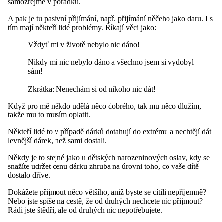
samozřejmě v pořádku.
A pak je tu pasivní přijímání, např. přijímání něčeho jako daru. I s
tím mají někteří lidé problémy. Říkají věci jako:
Vždyť mi v životě nebylo nic dáno!
Nikdy mi nic nebylo dáno a všechno jsem si vydobyl
sám!
Zkrátka: Nenechám si od nikoho nic dát!
Když pro mě někdo udělá něco dobrého, tak mu něco dlužím,
takže mu to musím oplatit.
Někteří lidé to v případě dárků dotahují do extrému a nechtějí dát
levnější dárek, než sami dostali.
Někdy je to stejné jako u dětských narozeninových oslav, kdy se
snažíte udržet cenu dárku zhruba na úrovni toho, co vaše dítě
dostalo dříve.
Dokážete přijmout něco většího, aniž byste se cítili nepříjemně?
Nebo jste spíše na cestě, že od druhých nechcete nic přijmout?
Rádi jste štědří, ale od druhých nic nepotřebujete.