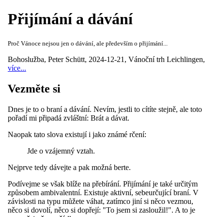
Přijímání a dávání
Proč Vánoce nejsou jen o dávání, ale především o přijímání...
Bohoslužba
,
Peter Schütt
,
2024-12-21
,
Vánoční trh Leichlingen
,
více...
Vezměte si
Dnes je to o braní a dávání. Nevím, jestli to cítíte stejně, ale toto
pořadí mi připadá zvláštní: Brát a dávat.
Naopak tato slova existují i jako známé rčení:
Jde o vzájemný vztah.
Nejprve tedy dávejte a pak možná berte.
Podívejme se však blíže na přebírání. Přijímání je také určitým
způsobem ambivalentní. Existuje aktivní, sebeurčující braní. V
závislosti na typu můžete váhat, zatímco jiní si něco vezmou,
něco si dovolí, něco si dopřejí: "To jsem si zasloužil!". A to je