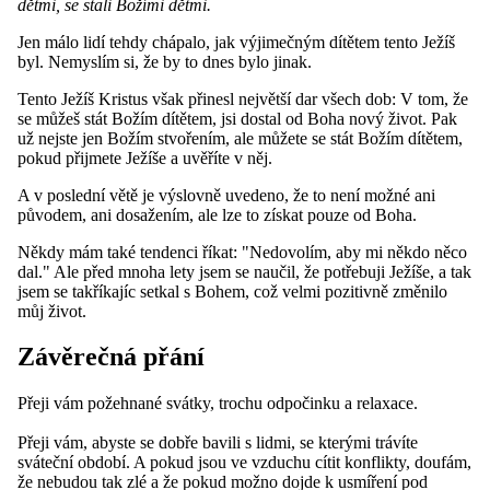
dětmi, se stali Božími dětmi.
Jen málo lidí tehdy chápalo, jak výjimečným dítětem tento Ježíš
byl. Nemyslím si, že by to dnes bylo jinak.
Tento Ježíš Kristus však přinesl největší dar všech dob: V tom, že
se můžeš stát Božím dítětem, jsi dostal od Boha nový život. Pak
už nejste jen Božím stvořením, ale můžete se stát Božím dítětem,
pokud přijmete Ježíše a uvěříte v něj.
A v poslední větě je výslovně uvedeno, že to není možné ani
původem, ani dosažením, ale lze to získat pouze od Boha.
Někdy mám také tendenci říkat: "Nedovolím, aby mi někdo něco
dal." Ale před mnoha lety jsem se naučil, že potřebuji Ježíše, a tak
jsem se takříkajíc setkal s Bohem, což velmi pozitivně změnilo
můj život.
Závěrečná přání
Přeji vám požehnané svátky, trochu odpočinku a relaxace.
Přeji vám, abyste se dobře bavili s lidmi, se kterými trávíte
sváteční období. A pokud jsou ve vzduchu cítit konflikty, doufám,
že nebudou tak zlé a že pokud možno dojde k usmíření pod