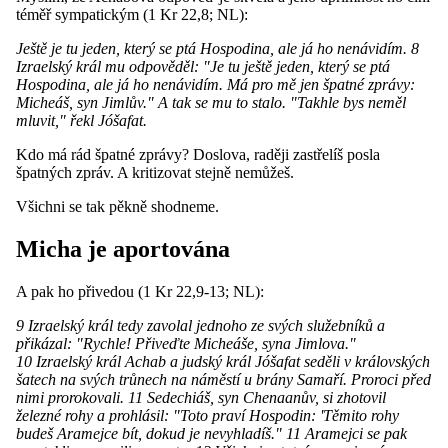
téměř sympatickým (1 Kr 22,8; NL):
Ještě je tu jeden, který se ptá Hospodina, ale já ho nenávidím. 8
Izraelský král mu odpověděl: "Je tu ještě jeden, který se ptá
Hospodina, ale já ho nenávidím. Má pro mě jen špatné zprávy:
Micheáš, syn Jimlův." A tak se mu to stalo. "Takhle bys neměl
mluvit," řekl Jóšafat.
Kdo má rád špatné zprávy? Doslova, raději zastřelíš posla
špatných zpráv. A kritizovat stejně nemůžeš.
Všichni se tak pěkně shodneme.
Micha je aportována
A pak ho přivedou (1 Kr 22,9-13; NL):
9 Izraelský král tedy zavolal jednoho ze svých služebníků a
přikázal: "Rychle! Přiveďte Micheáše, syna Jimlova."
10 Izraelský král Achab a judský král Jóšafat seděli v královských
šatech na svých trůnech na náměstí u brány Samaří. Proroci před
nimi prorokovali. 11 Sedechiáš, syn Chenaanův, si zhotovil
železné rohy a prohlásil: "Toto praví Hospodin: 'Těmito rohy
budeš Aramejce bít, dokud je nevyhladíš." 11 Aramejci se pak