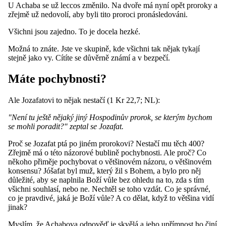
U Achaba se už leccos změnilo. Na dvoře má nyní opět proroky a
zřejmě už nedovolí, aby byli tito proroci pronásledováni.
Všichni jsou zajedno. To je docela hezké.
Možná to znáte. Jste ve skupině, kde všichni tak nějak tykají
stejně jako vy. Cítíte se důvěrně známí a v bezpečí.
Máte pochybnosti?
Ale Jozafatovi to nějak nestačí (1 Kr 22,7; NL):
"Není tu ještě nějaký jiný Hospodinův prorok, se kterým bychom
se mohli poradit?" zeptal se Jozafat.
Proč se Jozafat ptá po jiném prorokovi? Nestačí mu těch 400?
Zřejmě má o této názorové bublině pochybnosti. Ale proč? Co
někoho přiměje pochybovat o většinovém názoru, o většinovém
konsensu? Jóšafat byl muž, který žil s Bohem, a bylo pro něj
důležité, aby se naplnila Boží vůle bez ohledu na to, zda s tím
všichni souhlasí, nebo ne. Nechtěl se toho vzdát. Co je správné,
co je pravdivé, jaká je Boží vůle? A co dělat, když to většina vidí
jinak?
Myslím, že Achabova odpověď je skvělá a jeho upřímnost ho činí