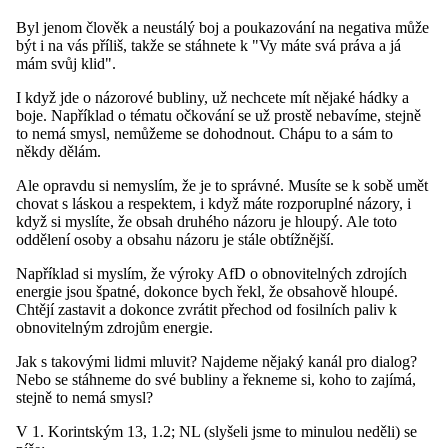
Byl jenom člověk a neustálý boj a poukazování na negativa může
být i na vás příliš, takže se stáhnete k "Vy máte svá práva a já
mám svůj klid".
I když jde o názorové bubliny, už nechcete mít nějaké hádky a
boje. Například o tématu očkování se už prostě nebavíme, stejně
to nemá smysl, nemůžeme se dohodnout. Chápu to a sám to
někdy dělám.
Ale opravdu si nemyslím, že je to správné. Musíte se k sobě umět
chovat s láskou a respektem, i když máte rozporuplné názory, i
když si myslíte, že obsah druhého názoru je hloupý. Ale toto
oddělení osoby a obsahu názoru je stále obtížnější.
Například si myslím, že výroky AfD o obnovitelných zdrojích
energie jsou špatné, dokonce bych řekl, že obsahově hloupé.
Chtějí zastavit a dokonce zvrátit přechod od fosilních paliv k
obnovitelným zdrojům energie.
Jak s takovými lidmi mluvit? Najdeme nějaký kanál pro dialog?
Nebo se stáhneme do své bubliny a řekneme si, koho to zajímá,
stejně to nemá smysl?
V 1. Korintským 13, 1.2; NL (slyšeli jsme to minulou neděli) se