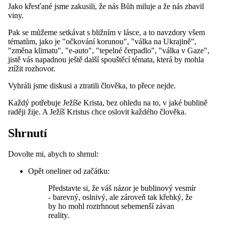
Jako křesťané jsme zakusili, že nás Bůh miluje a že nás zbavil
viny.
Pak se můžeme setkávat s bližním v lásce, a to navzdory všem
tématům, jako je "očkování korunou", "válka na Ukrajině",
"změna klimatu", "e-auto", "tepelné čerpadlo", "válka v Gaze",
jistě vás napadnou ještě další spouštěcí témata, která by mohla
ztížit rozhovor.
Vyhráli jsme diskusi a ztratili člověka, to přece nejde.
Každý potřebuje Ježíše Krista, bez ohledu na to, v jaké bublině
raději žije. A Ježíš Kristus chce oslovit každého člověka.
Shrnutí
Dovolte mi, abych to shrnul:
Opět oneliner od začátku:
Představte si, že váš názor je bublinový vesmír
- barevný, oslnivý, ale zároveň tak křehký, že
by ho mohl roztrhnout sebemenší závan
reality.