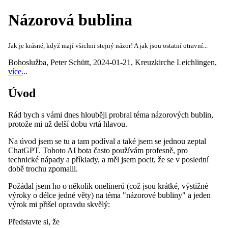
Názorová bublina
Jak je krásné, když mají všichni stejný názor! A jak jsou ostatní otravní...
Bohoslužba
,
Peter Schütt
,
2024-01-21
,
Kreuzkirche Leichlingen
,
více.
..
Úvod
Rád bych s vámi dnes hlouběji probral téma názorových bublin,
protože mi už delší dobu vrtá hlavou.
Na úvod jsem se tu a tam podíval a také jsem se jednou zeptal
ChatGPT. Tohoto AI bota často používám profesně, pro
technické nápady a příklady, a měl jsem pocit, že se v poslední
době trochu zpomalil.
Požádal jsem ho o několik onelinerů (což jsou krátké, výstižné
výroky o délce jedné věty) na téma "názorové bubliny" a jeden
výrok mi přišel opravdu skvělý:
Představte si, že