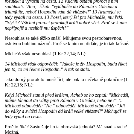
rozutekli a vyrazili na cestu. 12 Všichni ostatní proroci s ním
souhlasili. "Ano," říkali, "vytáhněte do Rámotu v Gileádu a
triumfujte, neboť Hospodin vám dá vítězství!" 13 Aramejci se
tedy vydali na cestu. 13 Posel, který šel pro Micheáše, mu řekl:
"Slyšíš? Všichni proroci prorokují králi dobré věci. Proč se k nim
nepřipojíš a neslíbíš mu úspěch?"
Nesouhlas se také těžko snáší. Milujeme svou pestrobarevnou,
oslnivou bublinu názorů. Proč se k nim nepřidáte, je to tak krásné.
Micheáš však nesouhlasí (1 Kr 22,14; NL):
14 Micheáš však odpověděl: "Jakože je živ Hospodin, budu říkat
jen to, co mi řekne Hospodin." A tak se stalo.
Jako dobrý prorok to musíš říct, ale pak to nečekaně pokračuje (1
Kr 22,15; NL):
Když Micheáš stanul před králem, Achab se ho zeptal: "Micheáši,
máme táhnout do války proti Rámotu v Gileádu, nebo ne?" 15
Micheáš odpověděl: "Ne," odpověděl. Micheáš odpověděl: "Jdi
do války a zvítěz! Hospodin dá králi velké vítězství!" Míchajáš se
tedy vydal na cestu.
Proč to říká? Zastrašuje ho ta obrovská jednota? Má snad strach?
Možná.