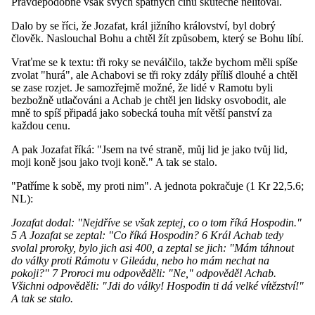
Pravděpodobně však svých špatných činů skutečně nelitoval.
Dalo by se říci, že Jozafat, král jižního království, byl dobrý
člověk. Naslouchal Bohu a chtěl žít způsobem, který se Bohu líbí.
Vraťme se k textu: tři roky se neválčilo, takže bychom měli spíše
zvolat "hurá", ale Achabovi se tři roky zdály příliš dlouhé a chtěl
se zase rozjet. Je samozřejmě možné, že lidé v Ramotu byli
bezbožně utlačováni a Achab je chtěl jen lidsky osvobodit, ale
mně to spíš připadá jako sobecká touha mít větší panství za
každou cenu.
A pak Jozafat říká: "Jsem na tvé straně, můj lid je jako tvůj lid,
moji koně jsou jako tvoji koně." A tak se stalo.
"Patříme k sobě, my proti nim". A jednota pokračuje (1 Kr 22,5.6;
NL):
Jozafat dodal: "Nejdříve se však zeptej, co o tom říká Hospodin."
5 A Jozafat se zeptal: "Co říká Hospodin? 6 Král Achab tedy
svolal proroky, bylo jich asi 400, a zeptal se jich: "Mám táhnout
do války proti Rámotu v Gileádu, nebo ho mám nechat na
pokoji?" 7 Proroci mu odpověděli: "Ne," odpověděl Achab.
Všichni odpověděli: "Jdi do války! Hospodin ti dá velké vítězství!"
A tak se stalo.