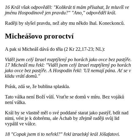
16 Král však odpověděl: "Kolikrát ti mám přísahat, že mluvíš ve
jménu Hospodinově jen pravdu?" "Ano," odpověděl král.
Raději by slyšel pravdu, než aby mu někdo lhal. Koneckonců.
Micheášovo proroctví
A pak si Micheáš dává do těla (2 Kr 22,17-23; NL):
Viděl jsem celý Izrael rozptýlený po horách jako ovce bez pastýře.
17 Micheáš mu řekl: "Viděl jsem celý Izrael rozptýlený po horách
jako ovce bez pastýře. A Hospodin řekl: 'Už nemají pána. Ať se v
klidu vrátí domů."
Prásk, zdá se, že bublina splaskla.
Tato válka není Boží vůlí. Vraťte se domů v míru. Bez vojáků
není válka.
Král by se vlastně měl o své poddané starat jako pastýř, bdít nad
nimi, vést je k dobrému, ale Achab by zřejmě raději svůj lid
vypálil ve válce.
18 "Copak jsem ti to neřekl?" řekl izraelský král Jóšafatovi.