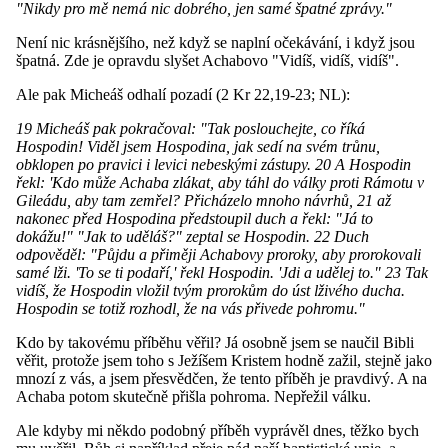
"Nikdy pro mě nemá nic dobrého, jen samé špatné zprávy."
Není nic krásnějšího, než když se naplní očekávání, i když jsou
špatná. Zde je opravdu slyšet Achabovo "Vidíš, vidíš, vidíš".
Ale pak Micheáš odhalí pozadí (2 Kr 22,19-23; NL):
19 Micheáš pak pokračoval: "Tak poslouchejte, co říká
Hospodin! Viděl jsem Hospodina, jak sedí na svém trůnu,
obklopen po pravici i levici nebeskými zástupy. 20 A Hospodin
řekl: 'Kdo může Achaba zlákat, aby táhl do války proti Rámotu v
Gileádu, aby tam zemřel? Přicházelo mnoho návrhů, 21 až
nakonec před Hospodina předstoupil duch a řekl: "Já to
dokážu!" "Jak to uděláš?" zeptal se Hospodin. 22 Duch
odpověděl: "Půjdu a přiměji Achabovy proroky, aby prorokovali
samé lži. 'To se ti podaří,' řekl Hospodin. 'Jdi a udělej to." 23 Tak
vidíš, že Hospodin vložil tvým prorokům do úst lživého ducha.
Hospodin se totiž rozhodl, že na vás přivede pohromu."
Kdo by takovému příběhu věřil? Já osobně jsem se naučil Bibli
věřit, protože jsem toho s Ježíšem Kristem hodně zažil, stejně jako
mnozí z vás, a jsem přesvědčen, že tento příběh je pravdivý. A na
Achaba potom skutečně přišla pohroma. Nepřežil válku.
Ale kdyby mi někdo podobný příběh vyprávěl dnes, těžko bych