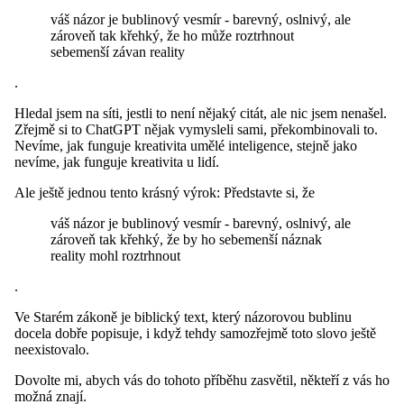
váš názor je bublinový vesmír - barevný, oslnivý, ale
zároveň tak křehký, že ho může roztrhnout
sebemenší závan reality
.
Hledal jsem na síti, jestli to není nějaký citát, ale nic jsem nenašel.
Zřejmě si to ChatGPT nějak vymysleli sami, překombinovali to.
Nevíme, jak funguje kreativita umělé inteligence, stejně jako
nevíme, jak funguje kreativita u lidí.
Ale ještě jednou tento krásný výrok: Představte si, že
váš názor je bublinový vesmír - barevný, oslnivý, ale
zároveň tak křehký, že by ho sebemenší náznak
reality mohl roztrhnout
.
Ve Starém zákoně je biblický text, který názorovou bublinu
docela dobře popisuje, i když tehdy samozřejmě toto slovo ještě
neexistovalo.
Dovolte mi, abych vás do tohoto příběhu zasvětil, někteří z vás ho
možná znají.