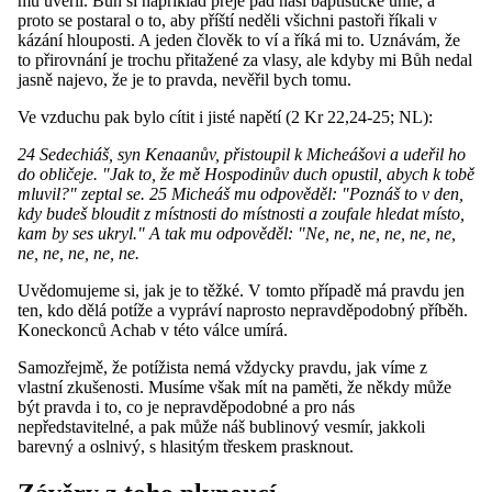
mu uvěřil. Bůh si například přeje pád naší baptistické unie, a
proto se postaral o to, aby příští neděli všichni pastoři říkali v
kázání hlouposti. A jeden člověk to ví a říká mi to. Uznávám, že
to přirovnání je trochu přitažené za vlasy, ale kdyby mi Bůh nedal
jasně najevo, že je to pravda, nevěřil bych tomu.
Ve vzduchu pak bylo cítit i jisté napětí (2 Kr 22,24-25; NL):
24 Sedechiáš, syn Kenaanův, přistoupil k Micheášovi a udeřil ho
do obličeje. "Jak to, že mě Hospodinův duch opustil, abych k tobě
mluvil?" zeptal se. 25 Micheáš mu odpověděl: "Poznáš to v den,
kdy budeš bloudit z místnosti do místnosti a zoufale hledat místo,
kam by ses ukryl." A tak mu odpověděl: "Ne, ne, ne, ne, ne, ne,
ne, ne, ne, ne, ne.
Uvědomujeme si, jak je to těžké. V tomto případě má pravdu jen
ten, kdo dělá potíže a vypráví naprosto nepravděpodobný příběh.
Koneckonců Achab v této válce umírá.
Samozřejmě, že potížista nemá vždycky pravdu, jak víme z
vlastní zkušenosti. Musíme však mít na paměti, že někdy může
být pravda i to, co je nepravděpodobné a pro nás
nepředstavitelné, a pak může náš bublinový vesmír, jakkoli
barevný a oslnivý, s hlasitým třeskem prasknout.