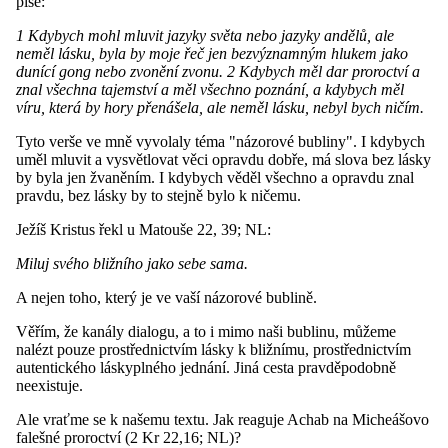
píše:
1 Kdybych mohl mluvit jazyky světa nebo jazyky andělů, ale
neměl lásku, byla by moje řeč jen bezvýznamným hlukem jako
dunící gong nebo zvonění zvonu. 2 Kdybych měl dar proroctví a
znal všechna tajemství a měl všechno poznání, a kdybych měl
víru, která by hory přenášela, ale neměl lásku, nebyl bych ničím.
Tyto verše ve mně vyvolaly téma "názorové bubliny". I kdybych
uměl mluvit a vysvětlovat věci opravdu dobře, má slova bez lásky
by byla jen žvaněním. I kdybych věděl všechno a opravdu znal
pravdu, bez lásky by to stejně bylo k ničemu.
Ježíš Kristus řekl u Matouše 22, 39; NL:
Miluj svého bližního jako sebe sama.
A nejen toho, který je ve vaší názorové bublině.
Věřím, že kanály dialogu, a to i mimo naši bublinu, můžeme
nalézt pouze prostřednictvím lásky k bližnímu, prostřednictvím
autentického láskyplného jednání. Jiná cesta pravděpodobně
neexistuje.
Ale vraťme se k našemu textu. Jak reaguje Achab na Micheášovo
falešné proroctví (2 Kr 22,16; NL)?