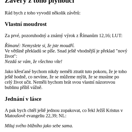
Závěry z toho plynoucí
Rád bych z toho vyvodil několik závěrů:
Vlastní moudrost
Za prvé, pozoruhodný a známý výrok z Římanům 12,16; LUT:
Římané: Nemyslete si, že jste moudří.
Ve většině překladů se píše. Snad ještě vhodnější je překlad "nový
život":
Nezdá se vám, že všechno víte!
Jako křesťané bychom nikdy neměli ztratit tuto pokoru, že je toho
ještě hodně, co nevíme, že se můžeme mýlit, že se musíme po
celý život učit. Neměli bychom brát svou vlastní názorovou
bublinu příliš vážně.
Jednání v lásce
A pak bych chtěl ještě jednou zopakovat, co řekl Ježíš Kristus v
Matoušově evangeliu 22,39; NL:
Miluj svého bližního jako sebe sama.