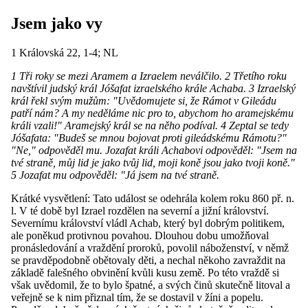
Jsem jako vy
1 Královská 22, 1-4; NL
1 Tři roky se mezi Aramem a Izraelem neválčilo. 2 Třetího roku
navštívil judský král Jóšafat izraelského krále Achaba. 3 Izraelský
král řekl svým mužům: "Uvědomujete si, že Rámot v Gileádu
patří nám? A my neděláme nic pro to, abychom ho aramejskému
králi vzali!" Aramejský král se na něho podíval. 4 Zeptal se tedy
Jóšafata: "Budeš se mnou bojovat proti gileádskému Rámotu?"
"Ne," odpověděl mu. Jozafat králi Achabovi odpověděl: "Jsem na
tvé straně, můj lid je jako tvůj lid, moji koně jsou jako tvoji koně."
5 Jozafat mu odpověděl: "Já jsem na tvé straně.
Krátké vysvětlení: Tato událost se odehrála kolem roku 860 př. n.
l. V té době byl Izrael rozdělen na severní a jižní království.
Severnímu království vládl Achab, který byl dobrým politikem,
ale poněkud protivnou povahou. Dlouhou dobu umožňoval
pronásledování a vraždění proroků, povolil náboženství, v němž
se pravděpodobně obětovaly děti, a nechal někoho zavraždit na
základě falešného obvinění kvůli kusu země. Po této vraždě si
však uvědomil, že to bylo špatné, a svých činů skutečně litoval a
veřejně se k nim přiznal tím, že se dostavil v žíni a popelu.