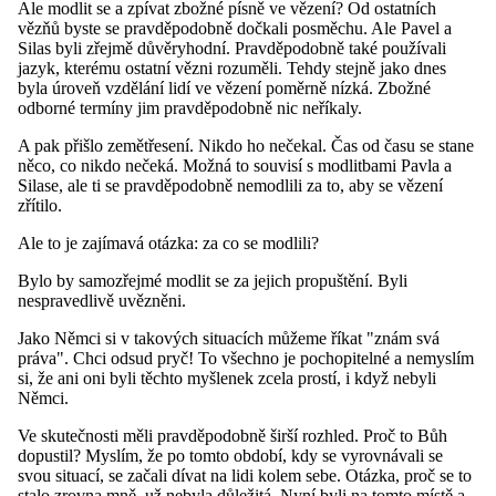
Ale modlit se a zpívat zbožné písně ve vězení? Od ostatních
vězňů byste se pravděpodobně dočkali posměchu. Ale Pavel a
Silas byli zřejmě důvěryhodní. Pravděpodobně také používali
jazyk, kterému ostatní vězni rozuměli. Tehdy stejně jako dnes
byla úroveň vzdělání lidí ve vězení poměrně nízká. Zbožné
odborné termíny jim pravděpodobně nic neříkaly.
A pak přišlo zemětřesení. Nikdo ho nečekal. Čas od času se stane
něco, co nikdo nečeká. Možná to souvisí s modlitbami Pavla a
Silase, ale ti se pravděpodobně nemodlili za to, aby se vězení
zřítilo.
Ale to je zajímavá otázka: za co se modlili?
Bylo by samozřejmé modlit se za jejich propuštění. Byli
nespravedlivě uvězněni.
Jako Němci si v takových situacích můžeme říkat "znám svá
práva". Chci odsud pryč! To všechno je pochopitelné a nemyslím
si, že ani oni byli těchto myšlenek zcela prostí, i když nebyli
Němci.
Ve skutečnosti měli pravděpodobně širší rozhled. Proč to Bůh
dopustil? Myslím, že po tomto období, kdy se vyrovnávali se
svou situací, se začali dívat na lidi kolem sebe. Otázka, proč se to
stalo zrovna mně, už nebyla důležitá. Nyní byli na tomto místě a