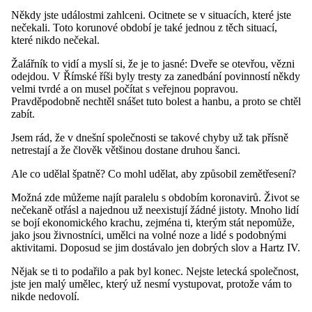
Někdy jste událostmi zahlceni. Ocitnete se v situacích, které jste
nečekali. Toto korunové období je také jednou z těch situací,
které nikdo nečekal.
Žalářník to vidí a myslí si, že je to jasné: Dveře se otevřou, vězni
odejdou. V Římské říši byly tresty za zanedbání povinností někdy
velmi tvrdé a on musel počítat s veřejnou popravou.
Pravděpodobně nechtěl snášet tuto bolest a hanbu, a proto se chtěl
zabít.
Jsem rád, že v dnešní společnosti se takové chyby už tak přísně
netrestají a že člověk většinou dostane druhou šanci.
Ale co udělal špatně? Co mohl udělat, aby způsobil zemětřesení?
Možná zde můžeme najít paralelu s obdobím koronavirů. Život se
nečekaně otřásl a najednou už neexistují žádné jistoty. Mnoho lidí
se bojí ekonomického krachu, zejména ti, kterým stát nepomůže,
jako jsou živnostníci, umělci na volné noze a lidé s podobnými
aktivitami. Doposud se jim dostávalo jen dobrých slov a Hartz IV.
Nějak se ti to podařilo a pak byl konec. Nejste letecká společnost,
jste jen malý umělec, který už nesmí vystupovat, protože vám to
nikde nedovolí.