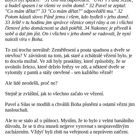
a budeš spasen i se všemi ve svém domě." 32 Pavel se zeptal:
"Co mám dělat?" 33 "Co mám dělat?" odpověděli mu." 32
Potom kázali slovo Páně jemu i všem, kdo bydleli v jeho domě.
33 Ještě v tu hodinu jim správce věznice omyl rány a on i všichni
členové jeho domácnosti se dali pokřtít. 34 Nakonec je přivedl k
sobě a dal jim jíst. On i všichni v jeho domě se radovali, že nyní
nalezli víru v Boha.
To zní trochu nereálně: Zemětřesení a pouta spadnou a dveře se
otevřou? V závislosti na tom, jak staré a zchátralé vězení bylo, je
to docela možné. Ve zdi byly praskliny, které způsobily, že se
uvolnilo železo, které drželo řetězy ve zdi, a některé dveře se
vylomily z pantů a stály otevřené - sen každého vězně!
Ale lidé neodešli, proč ne?
Stejně je zvláštní, jak to všechno začalo ve vězení.
Pavel a Silas se modlili a chválili Boha písněmi a ostatní vězni jim
naslouchali.
Ale to se stalo až o půlnoci. Myslím, že to bylo z velmi banálního
důvodu, že se ti dva museli nejprve vyrovnat s nespravedlivým
zacházením. Vždyť byli zbiti na veřejnosti a neprávem zatčeni.