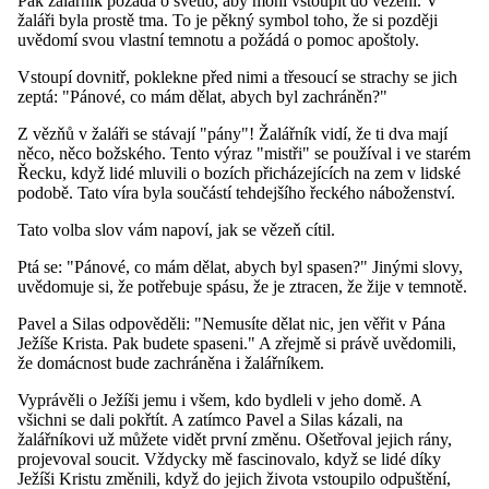
Pak žalářník požádá o světlo, aby mohl vstoupit do vězení. V
žaláři byla prostě tma. To je pěkný symbol toho, že si později
uvědomí svou vlastní temnotu a požádá o pomoc apoštoly.
Vstoupí dovnitř, poklekne před nimi a třesoucí se strachy se jich
zeptá: "Pánové, co mám dělat, abych byl zachráněn?"
Z vězňů v žaláři se stávají "pány"! Žalářník vidí, že ti dva mají
něco, něco božského. Tento výraz "mistři" se používal i ve starém
Řecku, když lidé mluvili o bozích přicházejících na zem v lidské
podobě. Tato víra byla součástí tehdejšího řeckého náboženství.
Tato volba slov vám napoví, jak se vězeň cítil.
Ptá se: "Pánové, co mám dělat, abych byl spasen?" Jinými slovy,
uvědomuje si, že potřebuje spásu, že je ztracen, že žije v temnotě.
Pavel a Silas odpověděli: "Nemusíte dělat nic, jen věřit v Pána
Ježíše Krista. Pak budete spaseni." A zřejmě si právě uvědomili,
že domácnost bude zachráněna i žalářníkem.
Vyprávěli o Ježíši jemu i všem, kdo bydleli v jeho domě. A
všichni se dali pokřtít. A zatímco Pavel a Silas kázali, na
žalářníkovi už můžete vidět první změnu. Ošetřoval jejich rány,
projevoval soucit. Vždycky mě fascinovalo, když se lidé díky
Ježíši Kristu změnili, když do jejich života vstoupilo odpuštění,