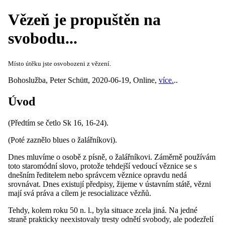
Vězeň je propuštěn na
svobodu...
Místo útěku jste osvobozeni z vězení.
Bohoslužba
,
Peter Schütt
,
2020-06-19
,
Online
,
více.
..
Úvod
(Předtím se četlo Sk 16, 16-24).
(Poté zaznělo blues o žalářníkovi).
Dnes mluvíme o osobě z písně, o žalářníkovi. Záměrně používám
toto staromódní slovo, protože tehdejší vedoucí věznice se s
dnešním ředitelem nebo správcem věznice opravdu nedá
srovnávat. Dnes existují předpisy, žijeme v ústavním státě, vězni
mají svá práva a cílem je resocializace vězňů.
Tehdy, kolem roku 50 n. l., byla situace zcela jiná. Na jedné
straně prakticky neexistovaly tresty odnětí svobody, ale podezřelí