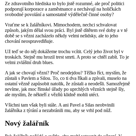
Ze zdravotního hlediska to bylo jistě rozumné, ale proč politici
podporují korporace a zaměstnance a nechávají na holičkách
svobodné povolání a samostatně výdělečně činné osoby?
Vraťme se k žalářníkovi. Mimochodem, nechci schvalovat
způsob, jakým dělal svou práci. Byl jistě dítětem své doby a v té
době se s vězni zacházelo někdy velmi nelidsky, ale to jeho
chování neospravedlňuje.
Už teď se do něj dokážeme trochu vcítit. Celý jeho život byl v
troskách. Stejně mu hrozil trest smrti. A proto se chtěl zabít. To je
velmi zvláštní druh blues.
A jak se chovají vězni? Proč neodejdou? Těžko říct, myslím, že
zůstali s Pavlem a Silou. To, co ti dva říkali a zpívali, muselo na
ostatní vězně zapůsobit natolik, že zůstali a neodešli. Samozřejmě
nevíme, jak moc římské úřady po uprchlých vězních stejně šly,
ale myslím, že někteří z vězňů klidně mohli utéct.
Všichni tam však byli stále. A ani Pavel a Silas neobvinili
žalářníka z týrání a nezabránili mu, aby se vrhl pod nůž.
Nový žalářník