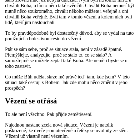
chválili Boha, a tím o něm také svědčili. Chválit Boha nemusí být
nutně něco soukromého, chválit někoho můžete i veřejně a oni
chválili Boha veřejně. Byli tam v tomto vězení a kolem nich byli
lidé, kteří jim naslouchali.
To by pravděpodobně byl dostatečný důvod, aby se vydal na tuto
ponižující a bolestivou cestu do vězení.
Ptát se sám sebe, proč se situace stala, není v zásadě špatné.
Přemýšlejte, analyzujte, proč se stalo to, co se stalo? A
samozřejmě se můžete zeptat také Boha. Ale neměli byste se u
toho zastavit.
Co může Bůh udělat skrze mě právě teď, tam, kde jsem? V této
situaci také cestuji s Bohem. Jak zde mohu něco změnit v jeho
prospěch?
Vězení se otřásá
To ale není všechno. Pak přijde zemětřesení.
Najednou nastane zcela nová situace. Vězení je natolik
poškozené, že dveře jsou otevřené a řetězy se uvolnily ze stěn.
Vězení už vlastně není vězením.