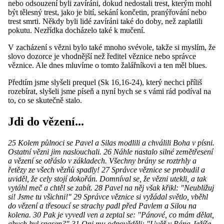
nebo odsouzení byli zavíráni, dokud nedostali trest, kterým mohl
být tělesný trest, jako je bití, sekání končetin, pranýřování nebo
trest smrti. Někdy byli lidé zavíráni také do doby, než zaplatili
pokutu. Nezřídka docházelo také k mučení.
V zacházení s vězni bylo také mnoho svévole, takže si myslím, že
slovo dozorce je vhodnější než ředitel věznice nebo správce
věznice. Ale dnes mluvíme o tomto žalářníkovi a ten měl blues.
Předtím jsme slyšeli prequel (Sk 16,16-24), který nechci příliš
rozebírat, slyšeli jsme píseň a nyní bych se s vámi rád podíval na
to, co se skutečně stalo.
Jdi do vězení...
25 Kolem půlnoci se Pavel a Silas modlili a chválili Boha v písni.
Ostatní vězni jim naslouchali. 26 Náhle nastalo silné zemětřesení
a vězení se otřáslo v základech. Všechny brány se roztrhly a
řetězy ze všech vězňů spadly! 27 Správce věznice se probudil a
uviděl, že cely stojí dokořán. Domníval se, že vězni utekli, a tak
vytáhl meč a chtěl se zabít. 28 Pavel na něj však křikl: "Neubližuj
si! Jsme tu všichni!" 29 Správce věznice si vyžádal světlo, vběhl
do vězení a třesoucí se strachy padl před Pavlem a Silou na
kolena. 30 Pak je vyvedl ven a zeptal se: "Pánové, co mám dělat,
abych byl spasen?" 31 Oni mu odpověděli: "Uvěř v Pána Ježíše,