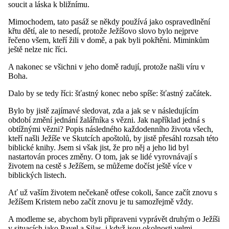
soucit a láska k bližnímu.
Mimochodem, tato pasáž se někdy používá jako ospravedlnění
křtu dětí, ale to nesedí, protože Ježíšovo slovo bylo nejprve
řečeno všem, kteří žili v domě, a pak byli pokřtěni. Miminkům
ještě nelze nic říci.
A nakonec se všichni v jeho domě radují, protože našli víru v
Boha.
Dalo by se tedy říci: šťastný konec nebo spíše: šťastný začátek.
Bylo by jistě zajímavé sledovat, zda a jak se v následujícím
období změní jednání žalářníka s vězni. Jak například jedná s
obtížnými vězni? Popis následného každodenního života všech,
kteří našli Ježíše ve Skutcích apoštolů, by jistě přesáhl rozsah této
biblické knihy. Jsem si však jist, že pro něj a jeho lid byl
nastartován proces změny. O tom, jak se lidé vyrovnávají s
životem na cestě s Ježíšem, se můžeme dočíst ještě více v
biblických listech.
Ať už vaším životem nečekaně otřese cokoli, šance začít znovu s
Ježíšem Kristem nebo začít znovu je tu samozřejmě vždy.
A modleme se, abychom byli připraveni vyprávět druhým o Ježíši
v situacích jako Pavel a Silas, i když jsou okolnosti velmi