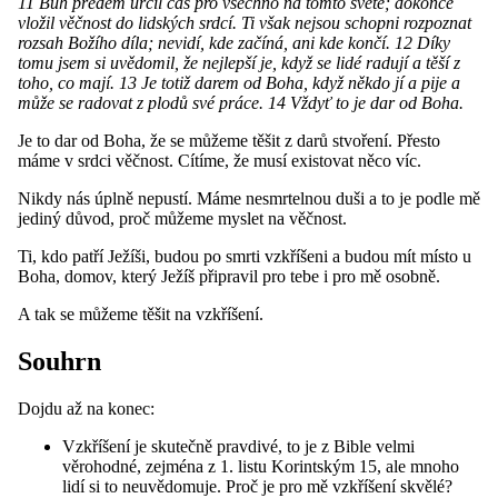
11 Bůh předem určil čas pro všechno na tomto světě; dokonce
vložil věčnost do lidských srdcí. Ti však nejsou schopni rozpoznat
rozsah Božího díla; nevidí, kde začíná, ani kde končí. 12 Díky
tomu jsem si uvědomil, že nejlepší je, když se lidé radují a těší z
toho, co mají. 13 Je totiž darem od Boha, když někdo jí a pije a
může se radovat z plodů své práce. 14 Vždyť to je dar od Boha.
Je to dar od Boha, že se můžeme těšit z darů stvoření. Přesto
máme v srdci věčnost. Cítíme, že musí existovat něco víc.
Nikdy nás úplně nepustí. Máme nesmrtelnou duši a to je podle mě
jediný důvod, proč můžeme myslet na věčnost.
Ti, kdo patří Ježíši, budou po smrti vzkříšeni a budou mít místo u
Boha, domov, který Ježíš připravil pro tebe i pro mě osobně.
A tak se můžeme těšit na vzkříšení.
Souhrn
Dojdu až na konec:
Vzkříšení je skutečně pravdivé, to je z Bible velmi
věrohodné, zejména z 1. listu Korintským 15, ale mnoho
lidí si to neuvědomuje. Proč je pro mě vzkříšení skvělé?