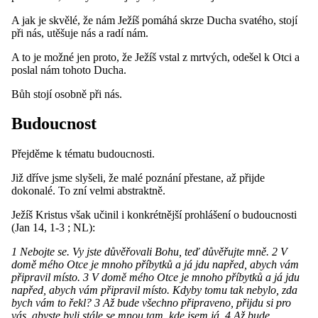
A jak je skvělé, že nám Ježíš pomáhá skrze Ducha svatého, stojí
při nás, utěšuje nás a radí nám.
A to je možné jen proto, že Ježíš vstal z mrtvých, odešel k Otci a
poslal nám tohoto Ducha.
Bůh stojí osobně při nás.
Budoucnost
Přejděme k tématu budoucnosti.
Již dříve jsme slyšeli, že malé poznání přestane, až přijde
dokonalé. To zní velmi abstraktně.
Ježíš Kristus však učinil i konkrétnější prohlášení o budoucnosti
(Jan 14, 1-3 ; NL):
1 Nebojte se. Vy jste důvěřovali Bohu, teď důvěřujte mně. 2 V
domě mého Otce je mnoho příbytků a já jdu napřed, abych vám
připravil místo. 3 V domě mého Otce je mnoho příbytků a já jdu
napřed, abych vám připravil místo. Kdyby tomu tak nebylo, zda
bych vám to řekl? 3 Až bude všechno připraveno, přijdu si pro
vás, abyste byli stále se mnou tam, kde jsem já. 4 Až bude