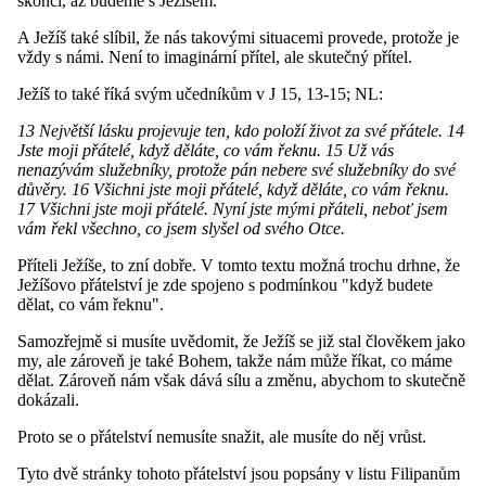
skončí, až budeme s Ježíšem.
A Ježíš také slíbil, že nás takovými situacemi provede, protože je
vždy s námi. Není to imaginární přítel, ale skutečný přítel.
Ježíš to také říká svým učedníkům v J 15, 13-15; NL:
13 Největší lásku projevuje ten, kdo položí život za své přátele. 14
Jste moji přátelé, když děláte, co vám řeknu. 15 Už vás
nenazývám služebníky, protože pán nebere své služebníky do své
důvěry. 16 Všichni jste moji přátelé, když děláte, co vám řeknu.
17 Všichni jste moji přátelé. Nyní jste mými přáteli, neboť jsem
vám řekl všechno, co jsem slyšel od svého Otce.
Příteli Ježíše, to zní dobře. V tomto textu možná trochu drhne, že
Ježíšovo přátelství je zde spojeno s podmínkou "když budete
dělat, co vám řeknu".
Samozřejmě si musíte uvědomit, že Ježíš se již stal člověkem jako
my, ale zároveň je také Bohem, takže nám může říkat, co máme
dělat. Zároveň nám však dává sílu a změnu, abychom to skutečně
dokázali.
Proto se o přátelství nemusíte snažit, ale musíte do něj vrůst.
Tyto dvě stránky tohoto přátelství jsou popsány v listu Filipanům