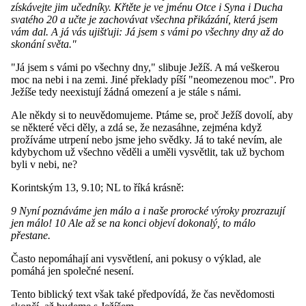
získávejte jim učedníky. Křtěte je ve jménu Otce i Syna i Ducha
svatého 20 a učte je zachovávat všechna přikázání, která jsem
vám dal. A já vás ujišťuji: Já jsem s vámi po všechny dny až do
skonání světa."
"Já jsem s vámi po všechny dny," slibuje Ježíš. A má veškerou
moc na nebi i na zemi. Jiné překlady píší "neomezenou moc". Pro
Ježíše tedy neexistují žádná omezení a je stále s námi.
Ale někdy si to neuvědomujeme. Ptáme se, proč Ježíš dovolí, aby
se některé věci děly, a zdá se, že nezasáhne, zejména když
prožíváme utrpení nebo jsme jeho svědky. Já to také nevím, ale
kdybychom už všechno věděli a uměli vysvětlit, tak už bychom
byli v nebi, ne?
Korintským 13, 9.10; NL to říká krásně:
9 Nyní poznáváme jen málo a i naše prorocké výroky prozrazují
jen málo! 10 Ale až se na konci objeví dokonalý, to málo
přestane.
Často nepomáhají ani vysvětlení, ani pokusy o výklad, ale
pomáhá jen společné nesení.
Tento biblický text však také předpovídá, že čas nevědomosti