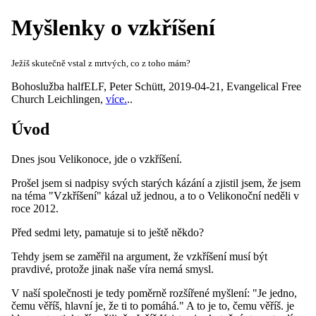
Myšlenky o vzkříšení
Ježíš skutečně vstal z mrtvých, co z toho mám?
Bohoslužba halfELF
,
Peter Schütt
,
2019-04-21
,
Evangelical Free
Church Leichlingen
,
více.
..
Úvod
Dnes jsou Velikonoce, jde o vzkříšení.
Prošel jsem si nadpisy svých starých kázání a zjistil jsem, že jsem
na téma "Vzkříšení" kázal už jednou, a to o Velikonoční neděli v
roce 2012.
Před sedmi lety, pamatuje si to ještě někdo?
Tehdy jsem se zaměřil na argument, že vzkříšení musí být
pravdivé, protože jinak naše víra nemá smysl.
V naší společnosti je tedy poměrně rozšířené myšlení: "Je jedno,
čemu věříš, hlavní je, že ti to pomáhá." A to je to, čemu věříš. je