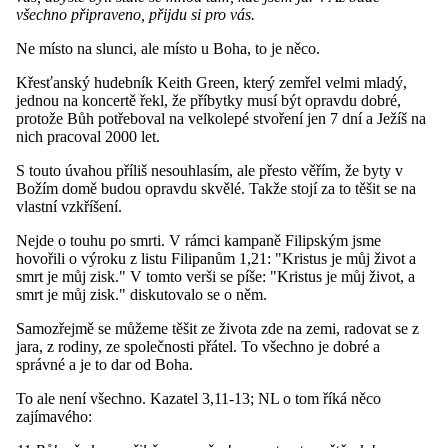
všechno připraveno, přijdu si pro vás.
Ne místo na slunci, ale místo u Boha, to je něco.
Křesťanský hudebník Keith Green, který zemřel velmi mladý,
jednou na koncertě řekl, že příbytky musí být opravdu dobré,
protože Bůh potřeboval na velkolepé stvoření jen 7 dní a Ježíš na
nich pracoval 2000 let.
S touto úvahou příliš nesouhlasím, ale přesto věřím, že byty v
Božím domě budou opravdu skvělé. Takže stojí za to těšit se na
vlastní vzkříšení.
Nejde o touhu po smrti. V rámci kampaně Filipským jsme
hovořili o výroku z listu Filipanům 1,21: "Kristus je můj život a
smrt je můj zisk." V tomto verši se píše: "Kristus je můj život, a
smrt je můj zisk." diskutovalo se o něm.
Samozřejmě se můžeme těšit ze života zde na zemi, radovat se z
jara, z rodiny, ze společnosti přátel. To všechno je dobré a
správné a je to dar od Boha.
To ale není všechno. Kazatel 3,11-13; NL o tom říká něco
zajímavého: