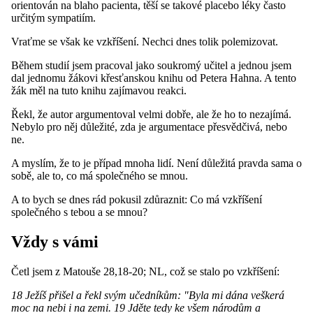
orientován na blaho pacienta, těší se takové placebo léky často
určitým sympatiím.
Vraťme se však ke vzkříšení. Nechci dnes tolik polemizovat.
Během studií jsem pracoval jako soukromý učitel a jednou jsem
dal jednomu žákovi křesťanskou knihu od Petera Hahna. A tento
žák měl na tuto knihu zajímavou reakci.
Řekl, že autor argumentoval velmi dobře, ale že ho to nezajímá.
Nebylo pro něj důležité, zda je argumentace přesvědčivá, nebo
ne.
A myslím, že to je případ mnoha lidí. Není důležitá pravda sama o
sobě, ale to, co má společného se mnou.
A to bych se dnes rád pokusil zdůraznit: Co má vzkříšení
společného s tebou a se mnou?
Vždy s vámi
Četl jsem z Matouše 28,18-20; NL, což se stalo po vzkříšení:
18 Ježíš přišel a řekl svým učedníkům: "Byla mi dána veškerá
moc na nebi i na zemi. 19 Jděte tedy ke všem národům a