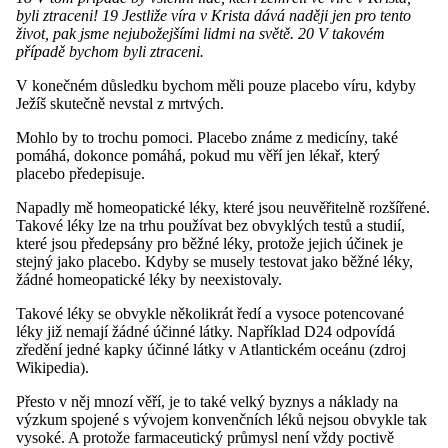
byli ztraceni! 19 Jestliže víra v Krista dává naději jen pro tento
život, pak jsme nejubožejšími lidmi na světě. 20 V takovém
případě bychom byli ztraceni.
V konečném důsledku bychom měli pouze placebo víru, kdyby
Ježíš skutečně nevstal z mrtvých.
Mohlo by to trochu pomoci. Placebo známe z medicíny, také
pomáhá, dokonce pomáhá, pokud mu věří jen lékař, který
placebo předepisuje.
Napadly mě homeopatické léky, které jsou neuvěřitelně rozšířené.
Takové léky lze na trhu používat bez obvyklých testů a studií,
které jsou předepsány pro běžné léky, protože jejich účinek je
stejný jako placebo. Kdyby se musely testovat jako běžné léky,
žádné homeopatické léky by neexistovaly.
Takové léky se obvykle několikrát ředí a vysoce potencované
léky již nemají žádné účinné látky. Například D24 odpovídá
zředění jedné kapky účinné látky v Atlantickém oceánu (zdroj
Wikipedia).
Přesto v něj mnozí věří, je to také velký byznys a náklady na
výzkum spojené s vývojem konvenčních léků nejsou obvykle tak
vysoké. A protože farmaceutický průmysl není vždy poctivě