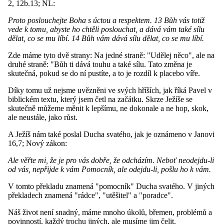
2, 12b.13; NL:
Proto poslouchejte Boha s úctou a respektem. 13 Bůh vás totiž
vede k tomu, abyste ho chtěli poslouchat, a dává vám také sílu
dělat, co se mu líbí. 14 Bůh vám dává sílu dělat, co se mu líbí.
Zde máme tyto dvě strany: Na jedné straně: "Udělej něco", ale na
druhé straně: "Bůh ti dává touhu a také sílu. Tato změna je
skutečná, pokud se do ní pustíte, a to je rozdíl k placebo víře.
Díky tomu už nejsme uvězněni ve svých hříších, jak říká Pavel v
biblickém textu, který jsem četl na začátku. Skrze Ježíše se
skutečně můžeme měnit k lepšímu, ne dokonale a ne hop, skok,
ale neustále, jako růst.
A Ježíš nám také poslal Ducha svatého, jak je oznámeno v Janovi
16,7; Nový zákon:
Ale věřte mi, že je pro vás dobře, že odcházím. Neboť neodejdu-li
od vás, nepřijde k vám Pomocník, ale odejdu-li, pošlu ho k vám.
V tomto překladu znamená "pomocník" Ducha svatého. V jiných
překladech znamená "rádce", "utěšitel" a "poradce".
Náš život není snadný, máme mnoho úkolů, břemen, problémů a
povinností, každý trochu jiných, ale musíme jim čelit.