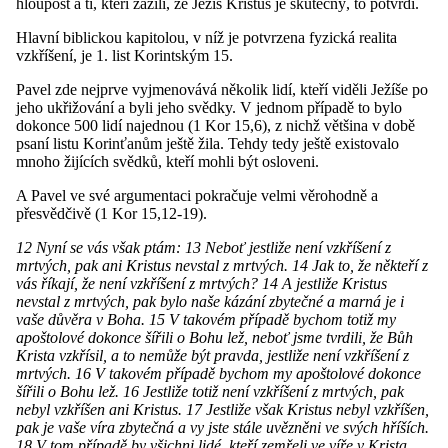
hloupost a ti, kteří zažili, že Ježíš Kristus je skutečný, to potvrdí.
Hlavní biblickou kapitolou, v níž je potvrzena fyzická realita
vzkříšení, je 1. list Korintským 15.
Pavel zde nejprve vyjmenovává několik lidí, kteří viděli Ježíše po
jeho ukřižování a byli jeho svědky. V jednom případě to bylo
dokonce 500 lidí najednou (1 Kor 15,6), z nichž většina v době
psaní listu Korinťanům ještě žila. Tehdy tedy ještě existovalo
mnoho žijících svědků, kteří mohli být osloveni.
A Pavel ve své argumentaci pokračuje velmi věrohodně a
přesvědčivě (1 Kor 15,12-19).
12 Nyní se vás však ptám: 13 Neboť jestliže není vzkříšení z
mrtvých, pak ani Kristus nevstal z mrtvých. 14 Jak to, že někteří z
vás říkají, že není vzkříšení z mrtvých? 14 A jestliže Kristus
nevstal z mrtvých, pak bylo naše kázání zbytečné a marná je i
vaše důvěra v Boha. 15 V takovém případě bychom totiž my
apoštolové dokonce šířili o Bohu lež, neboť jsme tvrdili, že Bůh
Krista vzkřísil, a to nemůže být pravda, jestliže není vzkříšení z
mrtvých. 16 V takovém případě bychom my apoštolové dokonce
šířili o Bohu lež. 16 Jestliže totiž není vzkříšení z mrtvých, pak
nebyl vzkříšen ani Kristus. 17 Jestliže však Kristus nebyl vzkříšen,
pak je vaše víra zbytečná a vy jste stále uvězněni ve svých hříších.
18 V tom případě by všichni lidé, kteří zemřeli ve víře v Krista,